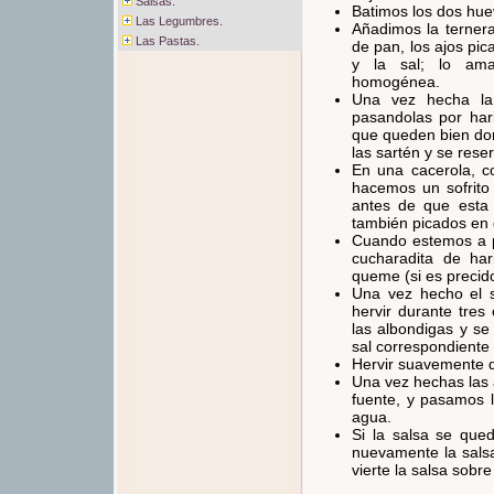
Salsas.
Batimos los dos hu
Las Legumbres.
Añadimos la ternera
Las Pastas.
de pan, los ajos pic
y la sal; lo am
homogénea.
Una vez hecha la
pasandolas por har
que queden bien do
las sartén y se res
En una cacerola, co
hacemos un sofrito
antes de que esta
también picados en 
Cuando estemos a pu
cucharadita de ha
queme (si es precido
Una vez hecho el s
hervir durante tres
las albondigas y se
sal correspondiente 
Hervir suavemente d
Una vez hechas las
fuente, y pasamos 
agua.
Si la salsa se que
nuevamente la sals
vierte la salsa sobre