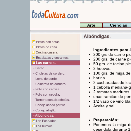
Arte
Ciencias
Albóndigas.
Platos con setas.
Platos de caza.
Ingredientes para 
Cocina casera.
200 grs de carne pi
Ensaladas y entrantes.
200 grs. de carne p
Las carnes.
50 grs. de tocino pi
2 huevos.
- Bistec.
100 grs. de miga de
- Chuletas de cordero.
harina.
- Lomo de cerdo.
2 cucharadas de lec
- Caldereta de cordero.
1 cebolla mediana-
- Pollo con camisa.
2 tomates maduros.
- Pollo con cebolla.
unas ramitas de pere
- Ternera con alcachofas.
1/2 vaso de vino bla
- Conejo asado parrilla
Aceite y sal.
- Conejo al ajillo.
- Albóndigas.
Preparación:
Los Pescados.
Ponemos la miga de
Los huevos.
dejándola durante 1