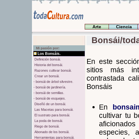
Arte
Ciencia
Bonsái/tod
Mi pasión por:
Los Bonsáis.
Definición bonsái.
En este secció
Historia del bonsái.
sitios más i
Razones cultivar bonsái.
Crear un bonsái.
contrastada ca
- bonsái de árbol silvestre.
Bonsáis
- bonsái de jardinería.
- bonsái de semillas.
- bonsái de esquejes.
Diseñó de un bonsái.
En
bonsai
Las Macetas para bonsái.
cultivar tu 
El sustrato para bonsái.
La poda de bonsái.
aficionados
Riego de bonsái.
especies, 
Abonado de los bonsái.
Herramientas para bonsái.