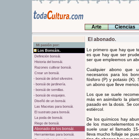
Arte
Ciencias
El abonado.
Mi pasión por:
Lo primero que hay que t
Los Bonsáis.
es que hay que ser pruden
Definición bonsái.
ser que empleemos un abo
Historia del bonsái.
Razones cultivar bonsái.
Cualquier abono que u
Crear un bonsái.
necesarios para los bons
- bonsái de árbol silvestre.
fósforo (P) y potasio (K).
un abono que lleve menos 
- bonsái de jardinería.
- bonsái de semillas.
Los que se suele recomen
- bonsái de esquejes.
más en asimilarlo la pla
Diseñó de un bonsái.
pasado en la dosis. Se c
Las Macetas para bonsái.
estiércol.
El sustrato para bonsái.
La poda de bonsái.
De los químicos hay abu
Riego de bonsái.
de los macroelementos no
Abonado de los bonsái.
suele usar el llamado 15
lleva mucho follaje se pue
Herramientas para bonsái.