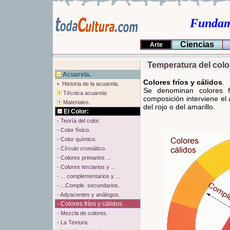
Fundame
Ciencias
Arte
Temperatura del color:
Acuarela.
Colores fríos y cálidos
.
• Historia de la acuarela.
Se denominan colores f
Técnica acuarela:
composición interviene el 
Materiales.
del rojo o del amarillo.
El Color:
- Teoría del color.
- Color físico.
- Color químico.
- Círculo cromático.
- Colores primarios ...
- Colores terciarios y ...
- ... complementarios y ...
- ...Comple. secundarios.
- Adyacentes y análogos.
- Colores fríos y cálidos.
- Mezcla de colores.
- La Textura.