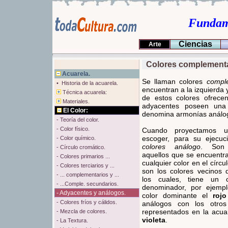
Fundame
Ciencias
Arte
Colores complementa
Acuarela.
Se llaman colores
compl
• Historia de la acuarela.
encuentran a la izquierda 
Técnica acuarela:
de estos colores ofrece
Materiales.
adyacentes poseen una 
El Color:
denomina armonías análo
- Teoría del color.
- Color físico.
Cuando proyectamos 
escoger, para su ejecuc
- Color químico.
colores análogo
. Son 
- Círculo cromático.
aquellos que se encuentr
- Colores primarios ...
cualquier color en el círcu
- Colores terciarios y ...
son los colores vecinos d
- ... complementarios y ...
los cuales, tiene un
- ...Comple. secundarios.
denominador, por ejem
- Adyacentes y análogos.
color dominante el
rojo
- Colores fríos y cálidos.
análogos con los otros 
representados en la acua
- Mezcla de colores.
violeta
.
- La Textura.