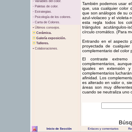
- Variables del color.
También podemos usar e
- Paletas de color.
que, usa cualquier color 
- Estrategias.
que son análogos de su co
- Psicología de los colores.
azul-violaceo y el violet
esta regla todos los co
- Carta de Colores.
triángulos acutángulos-i
• Últimos consejos.
círculo cromático. (Para 
Cerámica.
Galería exposición.
Entrando en el aspecto p
Talleres.
proyectada de cualquier o
• Colaboraciones.
complementario del color p
El contraste extremo 
complementarios, aunque
iguales en extensión y
complementarios lucharán e
afinidad. Los complement
es alterado en valor o, s
áreas son muy diferentes
cuando se neutraliza uno o
Búsq
Inicio de Sección
Enlaces y comentarios
Rec