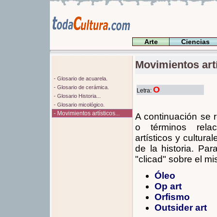
Arte
Ciencias
Movimientos artís
- Glosario de acuarela.
- Glosario de cerámica.
O
Letra:
- Glosario Historia...
- Glosario micológico.
- Movimientos artísticos...
A continuación se 
o términos rela
artísticos y cultur
de la historia. Pa
"clicad" sobre el m
Óleo
Op art
Orfismo
Outsider art