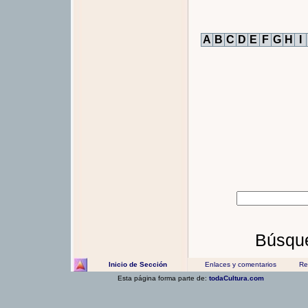
A
B
C
D
E
F
G
H
I
Búsque
Inicio de Sección
Enlaces y comentarios
Rec
Esta página forma parte de:
todaCultura.com