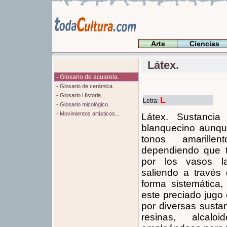
Arte
Ciencias
Látex.
- Glosario de acuarela.
- Glosario de cerámica.
- Glosario Historia...
L
Letra:
- Glosario micológico.
- Movimientos artísticos...
Látex. Sustancia
blanquecino aunqu
tonos amarillen
dependiendo que t
por los vasos la
saliendo a través 
forma sistemática
este preciado jugo
por diversas susta
resinas, alcalo