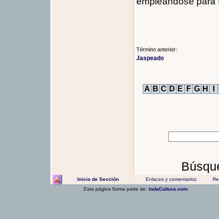
empleándose para fa
Término anterior:
Jaspeado
A
B
C
D
E
F
G
H
I
Búsque
Inicio de Sección
Enlaces y comentarios
Rec
Esta página forma parte de:
todaCultura.com