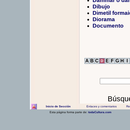
Dammar o da
Dibujo
Dimetil forma
Diorama
Documento
A
B
C
E
F
G
H
I
D
Búsque
Inicio de Sección
Enlaces y comentarios
Rec
Esta página forma parte de:
todaCultura.com