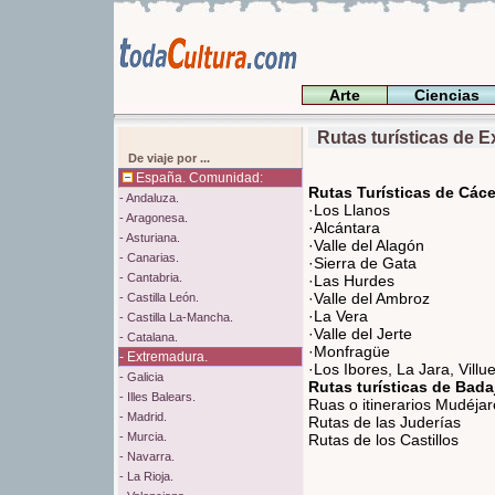
R
Arte
Ciencias
Rutas turísticas de E
De viaje por ...
España. Comunidad:
Rutas Turísticas de Các
- Andaluza.
·Los Llanos
- Aragonesa.
·Alcántara
- Asturiana.
·Valle del Alagón
- Canarias.
·Sierra de Gata
- Cantabria.
·Las Hurdes
·Valle del Ambroz
- Castilla León.
·La Vera
- Castilla La-Mancha.
·Valle del Jerte
- Catalana.
·Monfragüe
- Extremadura.
·Los Ibores, La Jara, Vill
- Galicia
Rutas turísticas de Bada
- Illes Balears.
Ruas o itinerarios Mudéjar
- Madrid.
Rutas de las Juderías
- Murcia.
Rutas de los Castillos
- Navarra.
- La Rioja.