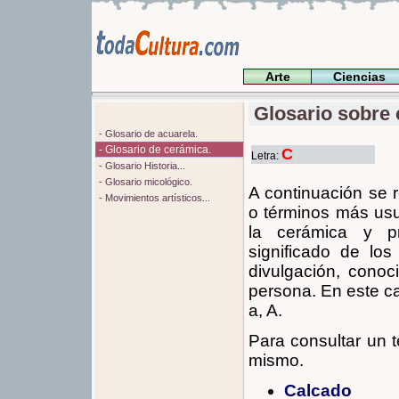
Arte
Ciencias
Glosario sobre 
- Glosario de acuarela.
- Glosario de cerámica.
C
Letra:
- Glosario Historia...
- Glosario micológico.
A continuación se 
- Movimientos artísticos...
o términos más usu
la cerámica y pr
significado de lo
divulgación, conoc
persona. En este ca
a, A.
Para consultar un t
mismo.
Calcado