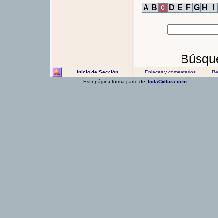
A
B
D
E
F
G
H
I
C
Búsque
Inicio de Sección
Enlaces y comentarios
Rec
Esta página forma parte de:
todaCultura.com